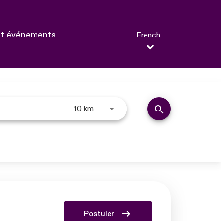
et événements
French
JOBS.DISTANCEUNITS_SCREEN
search
10 km
Postuler