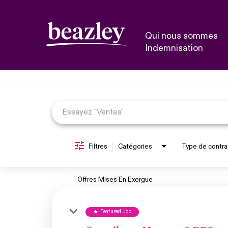
Qui nous sommes
Indemnisation
Job Search Page
Filtres
Catégories
Type de contra
Offres Mises En Exergue
Featured Job
star