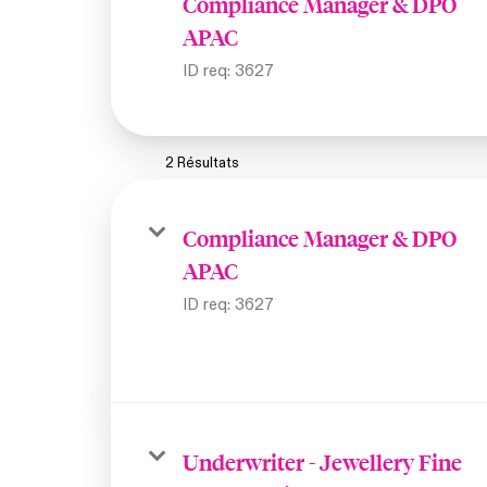
Compliance Manager & DPO
APAC
ID req:
3627
2 Résultats
Compliance Manager & DPO
APAC
ID req:
3627
Underwriter - Jewellery Fine