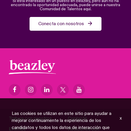
Si está interesado en un puesto en Beazley, pero aún no ha
encontrado la oportunidad adecuada, puede unirse a nuestra
Comunidad de Talentos aquí.
Conecta con nosotros
Las cookies se utilizan en este sitio para ayudar a
x
Trabaja con nosotros
Contacto
mejorar continuamente la experiencia de los
candidatos y todos los datos de interacción que
Eventos
Relaciones con