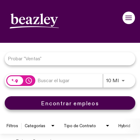
navigation
Toggle
Job Search Page
access_time
JOBS.D
10 MI
Encontrar empleos
Filtros
Categorías
Tipo de Contrato
Hybrid