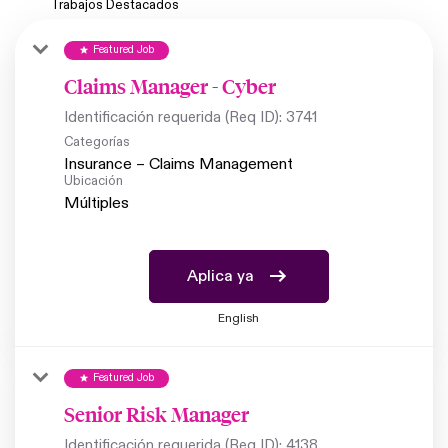
Trabajos Destacados
Featured Job
star
Claims Manager - Cyber
Identificación requerida (Req ID):
3741
Categorías
Insurance – Claims Management
Ubicación
Múltiples
Aplica ya
English
Featured Job
star
Senior Risk Manager
Identificación requerida (Req ID):
4138